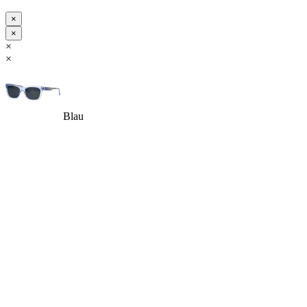
×
×
×
×
Blau