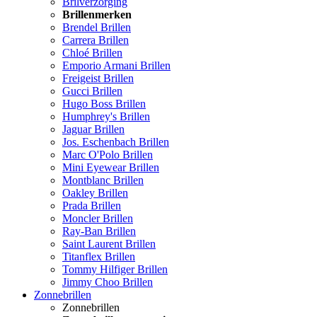
Brilverzorging
Brillenmerken
Brendel Brillen
Carrera Brillen
Chloé Brillen
Emporio Armani Brillen
Freigeist Brillen
Gucci Brillen
Hugo Boss Brillen
Humphrey's Brillen
Jaguar Brillen
Jos. Eschenbach Brillen
Marc O'Polo Brillen
Mini Eyewear Brillen
Montblanc Brillen
Oakley Brillen
Prada Brillen
Moncler Brillen
Ray-Ban Brillen
Saint Laurent Brillen
Titanflex Brillen
Tommy Hilfiger Brillen
Jimmy Choo Brillen
Zonnebrillen
Zonnebrillen