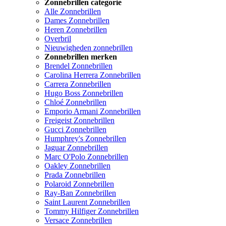
Zonnebrillen categorie
Alle Zonnebrillen
Dames Zonnebrillen
Heren Zonnebrillen
Overbril
Nieuwigheden zonnebrillen
Zonnebrillen merken
Brendel Zonnebrillen
Carolina Herrera Zonnebrillen
Carrera Zonnebrillen
Hugo Boss Zonnebrillen
Chloé Zonnebrillen
Emporio Armani Zonnebrillen
Freigeist Zonnebrillen
Gucci Zonnebrillen
Humphrey's Zonnebrillen
Jaguar Zonnebrillen
Marc O'Polo Zonnebrillen
Oakley Zonnebrillen
Prada Zonnebrillen
Polaroid Zonnebrillen
Ray-Ban Zonnebrillen
Saint Laurent Zonnebrillen
Tommy Hilfiger Zonnebrillen
Versace Zonnebrillen