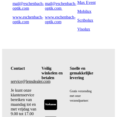
Max Event
mail@eschenbach-
mail@eschenbach-
optik.com
optik.com
Mobilux
www.eschenbach-
www.eschenbach-
Scribolux
optik.com
optik.com
Visolux
Contact
Veilig
Snelle en
winkelen en
gemakkelijke
betalen
levering
service@lensdealer.com
Je kunt onze
Gratis verzending
klantenservice
met onze
bereiken van
verzendpartner:
maandag tot en
met vrijdag van
9.00 tot 17.00