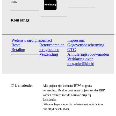
uur.
Kom langs!
Wetenswaardigheden
Contact
Impressum
Bestel
Retourneren en
Gegevensbescherming
Betaling
terugbetalen
GTC
Verzending
Annuleringsvoorwaarden
Verklaring over
toegankelijkheid
© Lensdealer
Alle prijzen zijn inclusief BTW en gratis
verzending. De doorgestreepte prijzen zonder RRP
komen overeen met de normale prijs bij
Lensdealer..
¹Wegens beperkingen is de betaalmethode factuur
niet altijd beschikbaar.