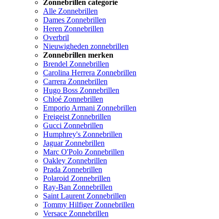
Zonnebrillen categorie
Alle Zonnebrillen
Dames Zonnebrillen
Heren Zonnebrillen
Overbril
Nieuwigheden zonnebrillen
Zonnebrillen merken
Brendel Zonnebrillen
Carolina Herrera Zonnebrillen
Carrera Zonnebrillen
Hugo Boss Zonnebrillen
Chloé Zonnebrillen
Emporio Armani Zonnebrillen
Freigeist Zonnebrillen
Gucci Zonnebrillen
Humphrey's Zonnebrillen
Jaguar Zonnebrillen
Marc O'Polo Zonnebrillen
Oakley Zonnebrillen
Prada Zonnebrillen
Polaroid Zonnebrillen
Ray-Ban Zonnebrillen
Saint Laurent Zonnebrillen
Tommy Hilfiger Zonnebrillen
Versace Zonnebrillen