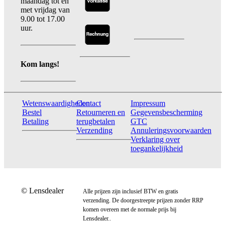
maandag tot en
met vrijdag van
9.00 tot 17.00
uur.
Kom langs!
Wetenswaardigheden
Contact
Impressum
Bestel
Retourneren en
Gegevensbescherming
Betaling
terugbetalen
GTC
Verzending
Annuleringsvoorwaarden
Verklaring over
toegankelijkheid
© Lensdealer
Alle prijzen zijn inclusief BTW en gratis
verzending. De doorgestreepte prijzen zonder RRP
komen overeen met de normale prijs bij
Lensdealer..