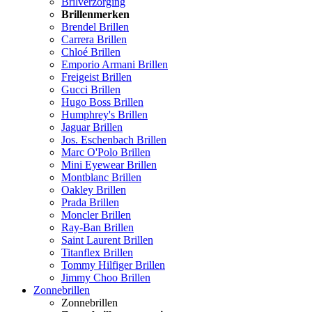
Brilverzorging
Brillenmerken
Brendel Brillen
Carrera Brillen
Chloé Brillen
Emporio Armani Brillen
Freigeist Brillen
Gucci Brillen
Hugo Boss Brillen
Humphrey's Brillen
Jaguar Brillen
Jos. Eschenbach Brillen
Marc O'Polo Brillen
Mini Eyewear Brillen
Montblanc Brillen
Oakley Brillen
Prada Brillen
Moncler Brillen
Ray-Ban Brillen
Saint Laurent Brillen
Titanflex Brillen
Tommy Hilfiger Brillen
Jimmy Choo Brillen
Zonnebrillen
Zonnebrillen