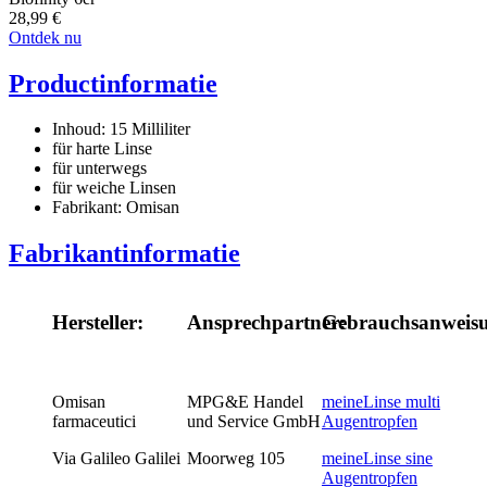
28,99
€
Ontdek nu
Productinformatie
Inhoud: 15 Milliliter
für harte Linse
für unterwegs
für weiche Linsen
Fabrikant: Omisan
Fabrikantinformatie
Hersteller:
Ansprechpartner:
Gebrauchsanweis
Omisan
MPG&E Handel
meineLinse multi
farmaceutici
und Service GmbH
Augentropfen
Via Galileo Galilei
Moorweg 105
meineLinse sine
Augentropfen