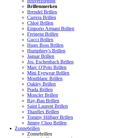
Brilverzorging
Brillenmerken
Brendel Brillen
Carrera Brillen
Chloé Brillen
Emporio Armani Brillen
Freigeist Brillen
Gucci Brillen
Hugo Boss Brillen
Humphrey's Brillen
Jaguar Brillen
Jos. Eschenbach Brillen
Marc O'Polo Brillen
Mini Eyewear Brillen
Montblanc Brillen
Oakley Brillen
Prada Brillen
Moncler Brillen
Ray-Ban Brillen
Saint Laurent Brillen
Titanflex Brillen
Tommy Hilfiger Brillen
Jimmy Choo Brillen
Zonnebrillen
Zonnebrillen