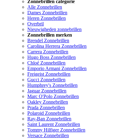
Zonnebrillen categorie
Alle Zonnebrillen
Dames Zonnebrillen
Heren Zonnebrillen
Overbril
Nieuwigheden zonnebrillen
Zonnebrillen merken
Brendel Zonnebrillen
Carolina Herrera Zonnebrillen
Carrera Zonnebrillen
Hugo Boss Zonnebrillen
Chloé Zonnebrillen
Emporio Armani Zonnebrillen
Freigeist Zonnebrillen
Gucci Zonnebrillen
Humphrey's Zonnebrillen
Jaguar Zonnebrillen
Marc O'Polo Zonnebrillen
Oakley Zonnebrillen
Prada Zonnebrillen
Polaroid Zonnebrillen
Ray-Ban Zonnebrillen
Saint Laurent Zonnebrillen
Tommy Hilfiger Zonnebrillen
Versace Zonnebrillen