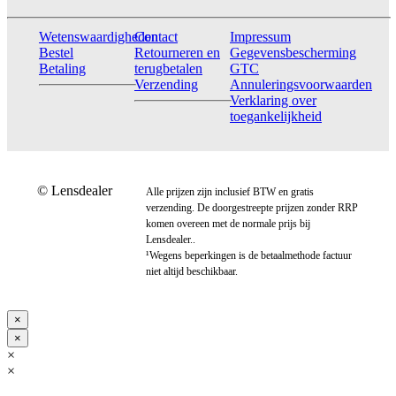
Wetenswaardigheden
Contact
Impressum
Bestel
Retourneren en
Gegevensbescherming
Betaling
terugbetalen
GTC
Verzending
Annuleringsvoorwaarden
Verklaring over
toegankelijkheid
© Lensdealer
Alle prijzen zijn inclusief BTW en gratis
verzending. De doorgestreepte prijzen zonder RRP
komen overeen met de normale prijs bij
Lensdealer..
¹Wegens beperkingen is de betaalmethode factuur
niet altijd beschikbaar.
×
×
×
×