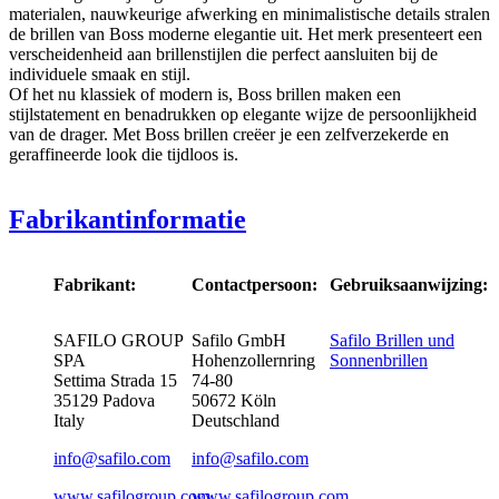
materialen, nauwkeurige afwerking en minimalistische details stralen
de brillen van Boss moderne elegantie uit. Het merk presenteert een
verscheidenheid aan brillenstijlen die perfect aansluiten bij de
individuele smaak en stijl.
Of het nu klassiek of modern is, Boss brillen maken een
stijlstatement en benadrukken op elegante wijze de persoonlijkheid
van de drager. Met Boss brillen creëer je een zelfverzekerde en
geraffineerde look die tijdloos is.
Fabrikantinformatie
Fabrikant:
Contactpersoon:
Gebruiksaanwijzing:
SAFILO GROUP
Safilo GmbH
Safilo Brillen und
SPA
Hohenzollernring
Sonnenbrillen
Settima Strada 15
74-80
35129 Padova
50672
Köln
Italy
Deutschland
info@safilo.com
info@safilo.com
www.safilogroup.com
www.safilogroup.com