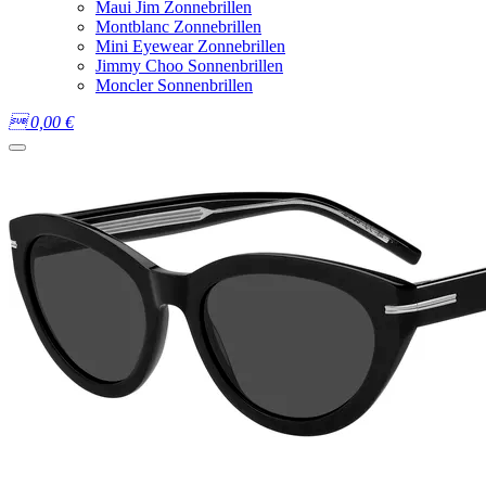
Maui Jim Zonnebrillen
Montblanc Zonnebrillen
Mini Eyewear Zonnebrillen
Jimmy Choo Sonnenbrillen
Moncler Sonnenbrillen

0,00
€