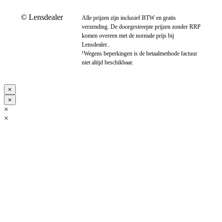
© Lensdealer
Alle prijzen zijn inclusief BTW en gratis
verzending. De doorgestreepte prijzen zonder RRP
komen overeen met de normale prijs bij
Lensdealer..
¹Wegens beperkingen is de betaalmethode factuur
niet altijd beschikbaar.
×
×
×
×