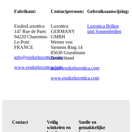
Fabrikant:
Contactpersoon:
Gebruiksaanwijzing:
EssilorLuxottica
Luxottica
Luxottica Brillen
147 Rue de Paris
GERMANY
und Sonnenbrillen
94220 Charenton-
GMBH
Le-Pont
Werner von
FRANCE
Siemens Ring 14
85630 Grassbrunn
info@essilorluxottica.com
Deutschland
www.essilorluxottica.com
info@essilorluxottica.com
www.essilorluxottica.com
Contact
Veilig
Snelle en
winkelen en
gemakkelijke