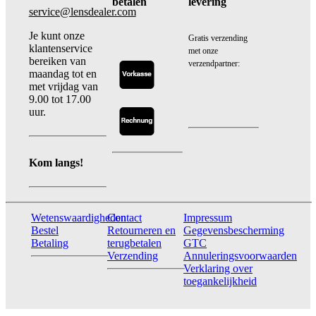
betalen
levering
service@lensdealer.com
Je kunt onze
Gratis verzending
klantenservice
met onze
bereiken van
verzendpartner:
maandag tot en
met vrijdag van
9.00 tot 17.00
uur.
Kom langs!
Wetenswaardigheden
Contact
Impressum
Bestel
Retourneren en
Gegevensbescherming
Betaling
terugbetalen
GTC
Verzending
Annuleringsvoorwaarden
Verklaring over
toegankelijkheid