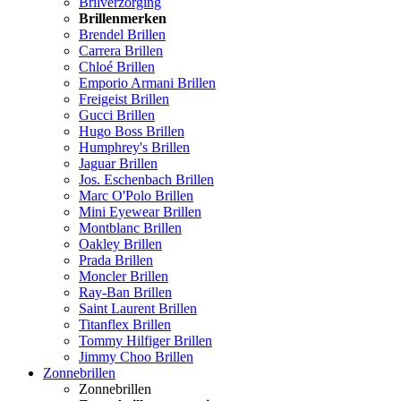
Brilverzorging
Brillenmerken
Brendel Brillen
Carrera Brillen
Chloé Brillen
Emporio Armani Brillen
Freigeist Brillen
Gucci Brillen
Hugo Boss Brillen
Humphrey's Brillen
Jaguar Brillen
Jos. Eschenbach Brillen
Marc O'Polo Brillen
Mini Eyewear Brillen
Montblanc Brillen
Oakley Brillen
Prada Brillen
Moncler Brillen
Ray-Ban Brillen
Saint Laurent Brillen
Titanflex Brillen
Tommy Hilfiger Brillen
Jimmy Choo Brillen
Zonnebrillen
Zonnebrillen