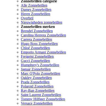
Zonnebrillen categorie
Alle Zonnebrillen
Dames Zonnebrillen
Heren Zonnebrillen
Overbril
Nieuwigheden zonnebrillen
Zonnebrillen merken
Brendel Zonnebrillen
Carolina Herrera Zonnebrillen
Carrera Zonnebrillen
Hugo Boss Zonnebrillen
Chloé Zonnebrillen
Emporio Armani Zonnebrillen
Freigeist Zonnebrillen
Gucci Zonnebrillen
Humphrey's Zonnebrillen
Jaguar Zonnebrillen
Marc O'Polo Zonnebrillen
Oakley Zonnebrillen
Prada Zonnebrillen
Polaroid Zonnebrillen
Ray-Ban Zonnebrillen
Saint Laurent Zonnebrillen
Tommy Hilfiger Zonnebrillen
Versace Zonnebrillen