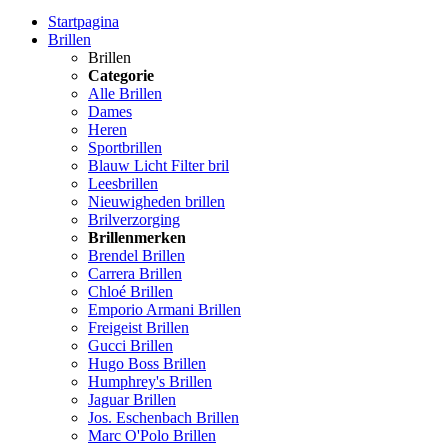
Startpagina
Brillen
Brillen
Categorie
Alle Brillen
Dames
Heren
Sportbrillen
Blauw Licht Filter bril
Leesbrillen
Nieuwigheden brillen
Brilverzorging
Brillenmerken
Brendel Brillen
Carrera Brillen
Chloé Brillen
Emporio Armani Brillen
Freigeist Brillen
Gucci Brillen
Hugo Boss Brillen
Humphrey's Brillen
Jaguar Brillen
Jos. Eschenbach Brillen
Marc O'Polo Brillen