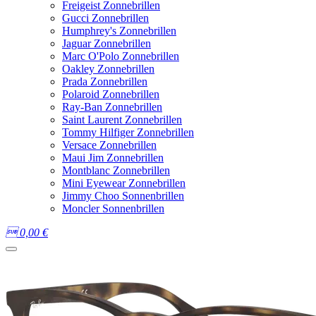
Freigeist Zonnebrillen
Gucci Zonnebrillen
Humphrey's Zonnebrillen
Jaguar Zonnebrillen
Marc O'Polo Zonnebrillen
Oakley Zonnebrillen
Prada Zonnebrillen
Polaroid Zonnebrillen
Ray-Ban Zonnebrillen
Saint Laurent Zonnebrillen
Tommy Hilfiger Zonnebrillen
Versace Zonnebrillen
Maui Jim Zonnebrillen
Montblanc Zonnebrillen
Mini Eyewear Zonnebrillen
Jimmy Choo Sonnenbrillen
Moncler Sonnenbrillen

0,00
€