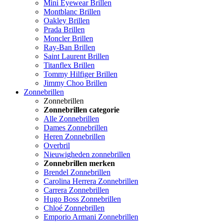
Mini Eyewear Brillen
Montblanc Brillen
Oakley Brillen
Prada Brillen
Moncler Brillen
Ray-Ban Brillen
Saint Laurent Brillen
Titanflex Brillen
Tommy Hilfiger Brillen
Jimmy Choo Brillen
Zonnebrillen
Zonnebrillen
Zonnebrillen categorie
Alle Zonnebrillen
Dames Zonnebrillen
Heren Zonnebrillen
Overbril
Nieuwigheden zonnebrillen
Zonnebrillen merken
Brendel Zonnebrillen
Carolina Herrera Zonnebrillen
Carrera Zonnebrillen
Hugo Boss Zonnebrillen
Chloé Zonnebrillen
Emporio Armani Zonnebrillen