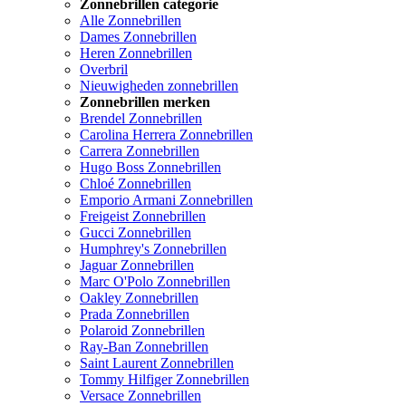
Zonnebrillen categorie
Alle Zonnebrillen
Dames Zonnebrillen
Heren Zonnebrillen
Overbril
Nieuwigheden zonnebrillen
Zonnebrillen merken
Brendel Zonnebrillen
Carolina Herrera Zonnebrillen
Carrera Zonnebrillen
Hugo Boss Zonnebrillen
Chloé Zonnebrillen
Emporio Armani Zonnebrillen
Freigeist Zonnebrillen
Gucci Zonnebrillen
Humphrey's Zonnebrillen
Jaguar Zonnebrillen
Marc O'Polo Zonnebrillen
Oakley Zonnebrillen
Prada Zonnebrillen
Polaroid Zonnebrillen
Ray-Ban Zonnebrillen
Saint Laurent Zonnebrillen
Tommy Hilfiger Zonnebrillen
Versace Zonnebrillen