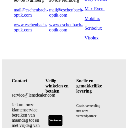
90409 Nürnberg
90409 Nürnberg
Max Event
mail@eschenbach-
mail@eschenbach-
optik.com
optik.com
Mobilux
www.eschenbach-
www.eschenbach-
Scribolux
optik.com
optik.com
Visolux
Contact
Veilig
Snelle en
winkelen en
gemakkelijke
betalen
levering
service@lensdealer.com
Je kunt onze
Gratis verzending
klantenservice
met onze
bereiken van
verzendpartner:
maandag tot en
met vrijdag van