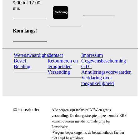
9.00 tot 17.00
uur.
Kom langs!
Wetenswaardigheden
Contact
Impressum
Bestel
Retourneren en
Gegevensbescherming
Betaling
terugbetalen
GTC
Verzending
Annuleringsvoorwaarden
Verklaring over
toegankelijkheid
© Lensdealer
Alle prijzen zijn inclusief BTW en gratis
verzending. De doorgestreepte prijzen zonder RRP
komen overeen met de normale prijs bij
Lensdealer..
¹Wegens beperkingen is de betaalmethode factuur
niet altijd beschikbaar.