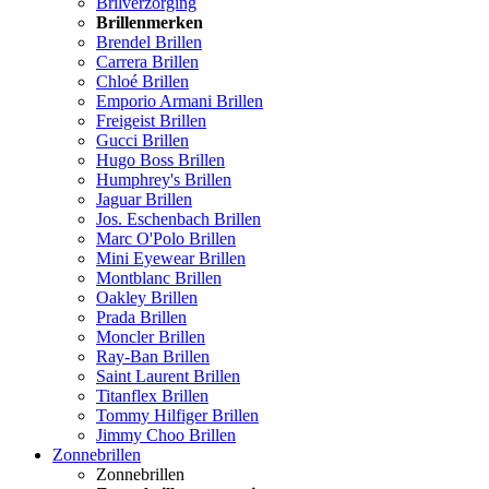
Brilverzorging
Brillenmerken
Brendel Brillen
Carrera Brillen
Chloé Brillen
Emporio Armani Brillen
Freigeist Brillen
Gucci Brillen
Hugo Boss Brillen
Humphrey's Brillen
Jaguar Brillen
Jos. Eschenbach Brillen
Marc O'Polo Brillen
Mini Eyewear Brillen
Montblanc Brillen
Oakley Brillen
Prada Brillen
Moncler Brillen
Ray-Ban Brillen
Saint Laurent Brillen
Titanflex Brillen
Tommy Hilfiger Brillen
Jimmy Choo Brillen
Zonnebrillen
Zonnebrillen